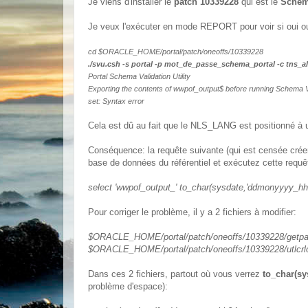
Je viens d'installer le
patch 10339228
qui est le
Schema
Je veux l'exécuter en mode REPORT pour voir si oui ou 
cd $ORACLE_HOME/portal/patch/oneoffs/10339228
./svu.csh -s portal -p mot_de_passe_schema_portal -c tns
Portal Schema Validation Utility
Exporting the contents of wwpof_output$ before running Schema Val
set: Syntax error
Cela est dû au fait que le NLS_LANG est positionné à u
Conséquence: la requête suivante (qui est censée crée
base de données du référentiel et exécutez cette requê
select 'wwpof_output_' to_char(sysdate,'ddmonyyyy_hh
Pour corriger le problème, il y a 2 fichiers à modifier:
$ORACLE_HOME/portal/patch/oneoffs/10339228/getpar
$ORACLE_HOME/portal/patch/oneoffs/10339228/utlcrlo
Dans ces 2 fichiers, partout où vous verrez
to_char(s
problème d'espace):