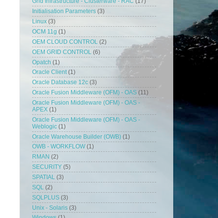
Grid Infrastructure - Clusterware - RAC
(17)
Initialisation Parameters
(3)
Linux
(3)
OCM 11g
(1)
OEM CLOUD CONTROL
(2)
OEM GRID CONTROL
(6)
Opatch
(1)
Oracle Client
(1)
Oracle Database 12c
(3)
Oracle Fusion Middleware (OFM) - OAS
(11)
Oracle Fusion Middleware (OFM) - OAS -
APEX
(1)
Oracle Fusion Middleware (OFM) - OAS -
Weblogic
(1)
Oracle Warehouse Builder (OWB)
(1)
OWB - WORKFLOW
(1)
RMAN
(2)
SECURITY
(5)
SPATIAL
(3)
SQL
(2)
SQLPLUS
(3)
Unix - Solaris
(3)
Windows
(1)