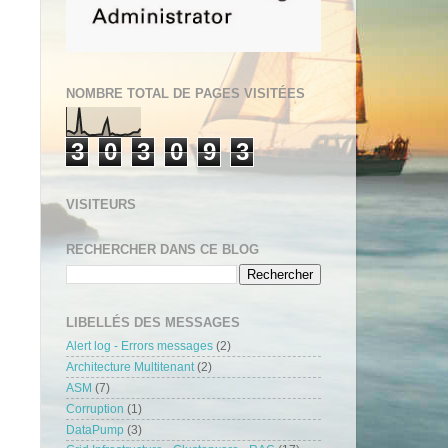
NOMBRE TOTAL DE PAGES VISITÉES
3
0
3
0
9
3
VISITEURS
RECHERCHER DANS CE BLOG
LIBELLÉS DES MESSAGES
Alert log - Errors messages
(2)
Architecture Multitenant
(2)
ASM
(7)
Corruption
(1)
DataPump
(3)