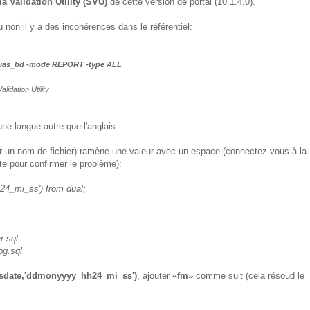
 Validation Utility (SVU)
de cette version de portal (10.1.4.0).
non il y a des incohérences dans le référentiel:
_alias_bd -mode REPORT -type ALL
idation Utility
ne langue autre que l'anglais.
r un nom de fichier) ramène une valeur avec un espace (connectez-vous à la
te pour confirmer le problème):
24_mi_ss') from dual;
.sql
g.sql
ysdate,'ddmonyyyy_hh24_mi_ss')
, ajouter «
fm
» comme suit (cela résoud le