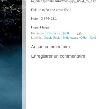
to_char(sysdate,'
fm
ddmonyyyy_hh24_mi_ss')
Puis re-exécutez votre SVU.
Note: ID 874492.1
Hope it helps...
Publié par
Unknown
à
16:08
Libellés :
Oracle Fusion Middleware (OFM) - OAS
Aucun commentaire:
Enregistrer un commentaire