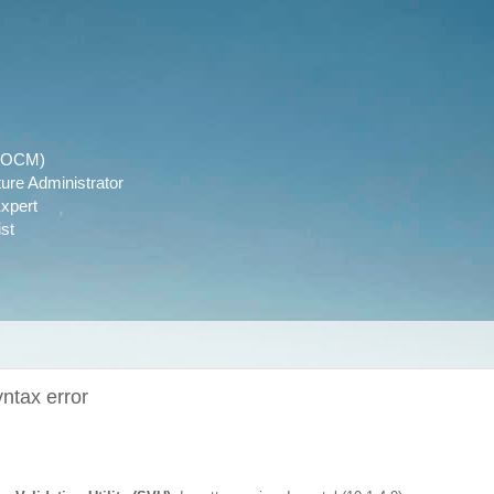
r (OCM)
ture Administrator
xpert
st
yntax error