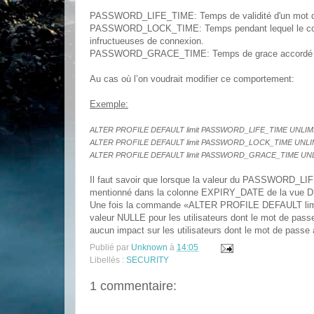
PASSWORD_LIFE_TIME: Temps de validité d'un mot 
PASSWORD_LOCK_TIME: Temps pendant lequel le compte 
infructueuses de connexion.
PASSWORD_GRACE_TIME: Temps de grace accordé après
Au cas où l’on voudrait modifier ce comportement:
Exemple:
ALTER PROFILE DEFAULT limit PASSWORD_LIFE_TIME UNLIM
ALTER PROFILE DEFAULT limit PASSWORD_LOCK_TIME UNLI
ALTER PROFILE DEFAULT limit PASSWORD_GRACE_TIME UNL
Il faut savoir que lorsque la valeur du PASSWORD_LIFE
mentionné dans la colonne EXPIRY_DATE de la vue
Une fois la commande «ALTER PROFILE DEFAULT lim
valeur NULLE pour les utilisateurs dont le mot de pa
aucun impact sur les utilisateurs dont le mot de pa
Publié par
Unknown
à
14:05
Libellés :
SECURITY
1 commentaire: