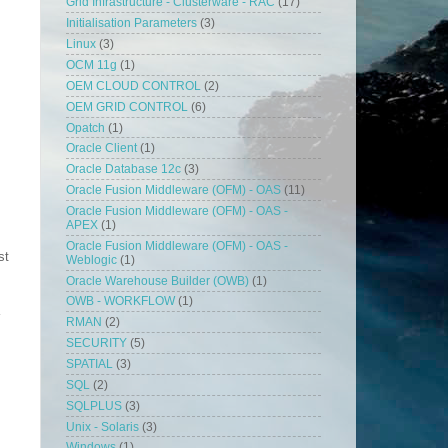
Grid Infrastructure - Clusterware - RAC
(17)
Initialisation Parameters
(3)
Linux
(3)
OCM 11g
(1)
OEM CLOUD CONTROL
(2)
OEM GRID CONTROL
(6)
Opatch
(1)
Oracle Client
(1)
Oracle Database 12c
(3)
Oracle Fusion Middleware (OFM) - OAS
(11)
Oracle Fusion Middleware (OFM) - OAS -
APEX
(1)
Oracle Fusion Middleware (OFM) - OAS -
st
Weblogic
(1)
Oracle Warehouse Builder (OWB)
(1)
OWB - WORKFLOW
(1)
RMAN
(2)
SECURITY
(5)
SPATIAL
(3)
SQL
(2)
SQLPLUS
(3)
Unix - Solaris
(3)
Windows
(1)