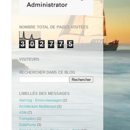
NOMBRE TOTAL DE PAGES VISITÉES
3
0
2
7
7
5
VISITEURS
RECHERCHER DANS CE BLOG
LIBELLÉS DES MESSAGES
Alert log - Errors messages
(2)
Architecture Multitenant
(2)
ASM
(7)
Corruption
(1)
DataPump
(3)