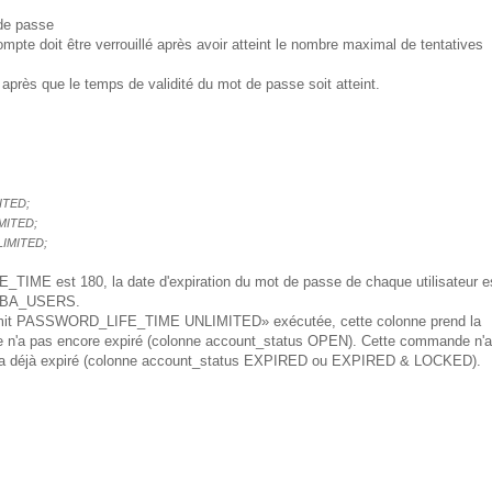
de passe
doit être verrouillé après avoir atteint le nombre maximal de tentatives
 que le temps de validité du mot de passe soit atteint.
ITED;
MITED;
IMITED;
_TIME est 180, la date d'expiration du mot de passe de chaque utilisateur e
 DBA_USERS.
it PASSWORD_LIFE_TIME UNLIMITED» exécutée, cette colonne prend la
sse n'a pas encore expiré (colonne account_status OPEN). Cette commande n'a
sse a déjà expiré (colonne account_status EXPIRED ou EXPIRED & LOCKED).