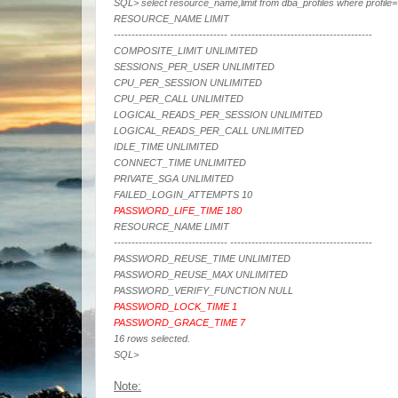
SQL> select resource_name,limit from dba_profiles where profile
RESOURCE_NAME LIMIT
-------------------------------- ----------------------------------------
COMPOSITE_LIMIT UNLIMITED
SESSIONS_PER_USER UNLIMITED
CPU_PER_SESSION UNLIMITED
CPU_PER_CALL UNLIMITED
LOGICAL_READS_PER_SESSION UNLIMITED
LOGICAL_READS_PER_CALL UNLIMITED
IDLE_TIME UNLIMITED
CONNECT_TIME UNLIMITED
PRIVATE_SGA UNLIMITED
FAILED_LOGIN_ATTEMPTS 10
PASSWORD_LIFE_TIME 180
RESOURCE_NAME LIMIT
-------------------------------- ----------------------------------------
PASSWORD_REUSE_TIME UNLIMITED
PASSWORD_REUSE_MAX UNLIMITED
PASSWORD_VERIFY_FUNCTION NULL
PASSWORD_LOCK_TIME 1
PASSWORD_GRACE_TIME 7
16 rows selected.
SQL>
Note: