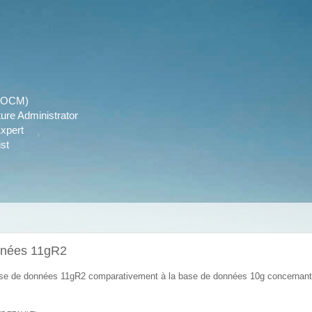
r (OCM)
ture Administrator
xpert
st
onnées 11gR2
ase de données 11gR2 comparativement à la base de données 10g concernant