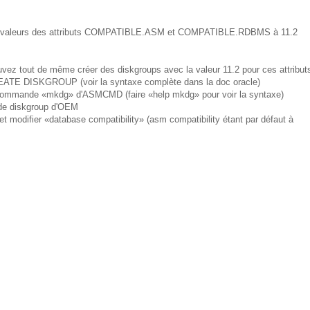
 les valeurs des attributs COMPATIBLE.ASM et COMPATIBLE.RDBMS à 11.2
ouvez tout de même créer des diskgroups avec la valeur 11.2 pour ces attribut
 CREATE DISKGROUP (voir la syntaxe complète dans la doc oracle)
la commande «mkdg» d'ASMCMD (faire «help mkdg» pour voir la syntaxe)
n de diskgroup d'OEM
modifier «database compatibility» (asm compatibility étant par défaut à