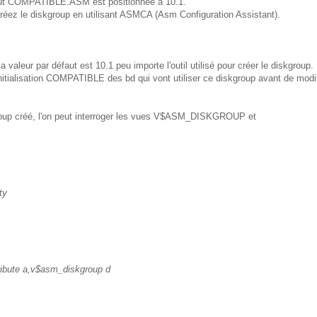
ibut COMPATIBLE.ASM est positionnée à 10.1.
créez le diskgroup en utilisant ASMCA (Asm Configuration Assistant).
leur par défaut est 10.1 peu importe l'outil utilisé pour créer le diskgroup.
itialisation COMPATIBLE des bd qui vont utiliser ce diskgroup avant de modif
skgroup créé, l'on peut interroger les vues V$ASM_DISKGROUP et
ty
ibute a,v$asm_diskgroup d