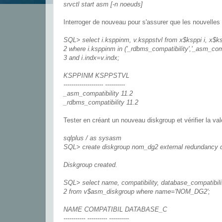
srvctl start asm [-n noeuds]
Interroger de nouveau pour s'assurer que les nouvelles
SQL> select i.ksppinm, v.ksppstvl from x$ksppi i, x$k
2 where i.ksppinm in ('_rdbms_compatibility','_asm_comp
3 and i.indx=v.indx;
KSPPINM KSPPSTVL
-------------------- ----------
_asm_compatibility 11.2
_rdbms_compatibility 11.2
Tester en créant un nouveau diskgroup et vérifier la val
sqlplus / as sysasm
SQL> create diskgroup nom_dg2 external redundancy d
Diskgroup created.
SQL> select name, compatibility, database_compatibili
2 from v$asm_diskgroup where name='NOM_DG2';
NAME COMPATIBIL DATABASE_C
----------- ---------- ----------