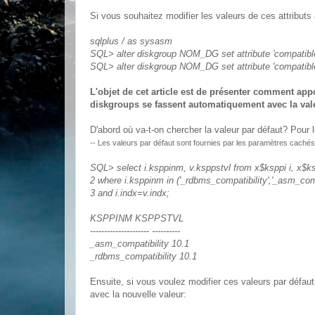
Si vous souhaitez modifier les valeurs de ces attribut
sqlplus / as sysasm
SQL> alter diskgroup NOM_DG set attribute 'compatible
SQL> alter diskgroup NOM_DG set attribute 'compatible
L'objet de cet article est de présenter comment app
diskgroups se fassent automatiquement avec la valeu
D'abord où va-t-on chercher la valeur par défaut? Pour l
-- Les valeurs par défaut sont fournies par les paramètres cachés
SQL> select i.ksppinm, v.ksppstvl from x$ksppi i, x$k
2 where i.ksppinm in ('_rdbms_compatibility','_asm_comp
3 and i.indx=v.indx;
KSPPINM KSPPSTVL
--------------------- ----------
_asm_compatibility 10.1
_rdbms_compatibility 10.1
Ensuite, si vous voulez modifier ces valeurs par défa
avec la nouvelle valeur: