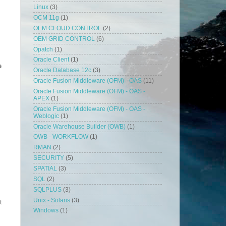
Linux
(3)
OCM 11g
(1)
OEM CLOUD CONTROL
(2)
OEM GRID CONTROL
(6)
Opatch
(1)
Oracle Client
(1)
e
Oracle Database 12c
(3)
Oracle Fusion Middleware (OFM) - OAS
(11)
Oracle Fusion Middleware (OFM) - OAS -
APEX
(1)
Oracle Fusion Middleware (OFM) - OAS -
Weblogic
(1)
Oracle Warehouse Builder (OWB)
(1)
OWB - WORKFLOW
(1)
RMAN
(2)
SECURITY
(5)
SPATIAL
(3)
SQL
(2)
SQLPLUS
(3)
Unix - Solaris
(3)
t
Windows
(1)