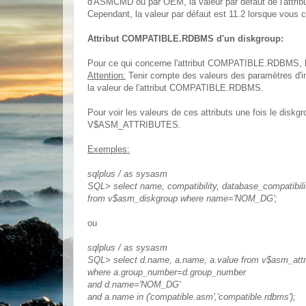
d'ASMCMD ou par OEM, la valeur par défaut de l'attr
Cependant, la valeur par défaut est 11.2 lorsque vous 
Attribut COMPATIBLE.RDBMS d'un diskgroup:
Pour ce qui concerne l'attribut COMPATIBLE.RDBMS, la va
Attention:
Tenir compte des valeurs des paramètres d'in
la valeur de l'attribut COMPATIBLE.RDBMS.
Pour voir les valeurs de ces attributs une fois le di
V$ASM_ATTRIBUTES.
Exemples:
sqlplus / as sysasm
SQL> select name, compatibility, database_compatibili
from v$asm_diskgroup where name='NOM_DG';
ou
sqlplus / as sysasm
SQL> select d.name, a.name, a.value from v$asm_attr
where a.group_number=d.group_number
and d.name='NOM_DG'
and a.name in ('compatible.asm','compatible.rdbms');