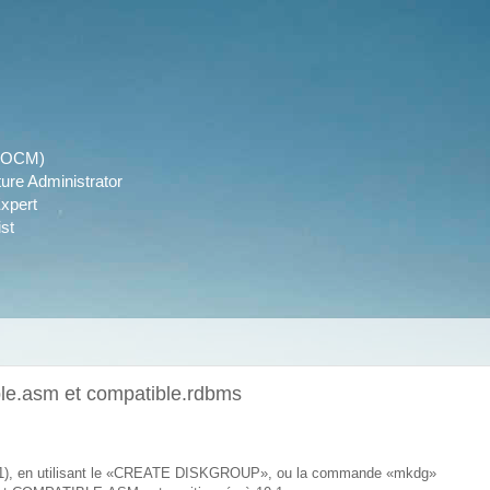
r (OCM)
ture Administrator
xpert
st
le.asm et compatible.rdbms
0.1), en utilisant le «CREATE DISKGROUP», ou la commande «mkdg»