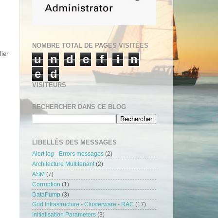
NOMBRE TOTAL DE PAGES VISITÉES
ier
u
n
d
e
f
i
n
e
d
VISITEURS
RECHERCHER DANS CE BLOG
LIBELLÉS DES MESSAGES
Alert log - Errors messages
(2)
Architecture Multitenant
(2)
ASM
(7)
Corruption
(1)
DataPump
(3)
Grid Infrastructure - Clusterware - RAC
(17)
Initialisation Parameters
(3)