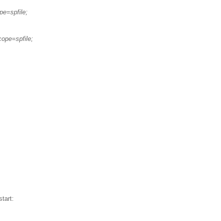
pe=spfile;
cope=spfile;
tart: