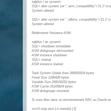
sqlplus / as sysasm
SQL> alter system set "_asm_compatibility"='11.2' sco
System altered.
SQL> alter system set "_rdbms_compatibility"='11.2' s
System altered.
Redémarrer l'instance ASM;
sqlplus / as sysasm
SQL> shutdown immediate
ASM diskgroups dismounted
ASM instance shutdown
SQL> startup
ASM instance started
Total System Global Area 284565504 bytes
Fixed Size 1299428 bytes
Variable Size 258100252 bytes
ASM Cache 25165824 bytes
ASM diskgroups mounted
Si vous êtes dans un environnement RAC ou Oracle res
srvctl stop asm [-n noeuds] [-f]