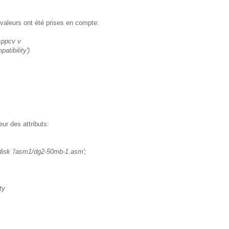
 valeurs ont été prises en compte:
sppcv v
atibility')
eur des attributs:
isk '/asm1/dg2-50mb-1.asm';
ty