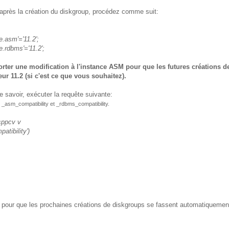
s après la création du diskgroup, procédez comme suit:
.asm'='11.2';
.rdbms'='11.2';
orter une modification à l'instance ASM pour que les futures créations d
r 11.2 (si c'est ce que vous souhaitez).
e savoir, exécuter la requête suivante:
 _asm_compatibility et _rdbms_compatibility.
sppcv v
atibility')
ut pour que les prochaines créations de diskgroups se fassent automatiquemen