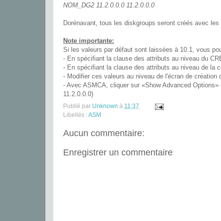
NOM_DG2 11.2.0.0.0 11.2.0.0.0
Dorénavant, tous les diskgroups seront créés avec
Note importante:
Si les valeurs par défaut sont laissées à 10.1, vous p
- En spécifiant la clause des attributs au niveau du
- En spécifiant la clause des attributs au niveau de 
- Modifier ces valeurs au niveau de l'écran de créatio
- Avec ASMCA, cliquer sur «Show Advanced Options» et 
11.2.0.0.0)
Publié par
Unknown
à
11:37
Libellés :
ASM
Aucun commentaire:
Enregistrer un commentaire